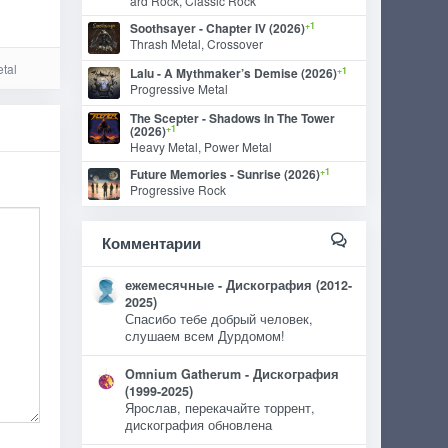
ard Rock, Classic Rock
+1
Soothsayer - Chapter IV (2026)
Thrash Metal, Crossover
tal
+1
Lalu - A Mythmaker’s Demise (2026)
Progressive Metal
The Scepter - Shadows In The Tower
+1
(2026)
Heavy Metal, Power Metal
+1
Future Memories - Sunrise (2026)
Progressive Rock
Комментарии
ежемесячные - Дискография (2012-
2025)
Спасибо тебе добрый человек,
слушаем всем Дурдомом!
Omnium Gatherum - Дискография
(1999-2025)
Ярослав, перекачайте торрент,
дискография обновлена