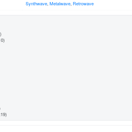
Synthwave
,
Metalwave
,
Retrowave
)
10)
)
:19)