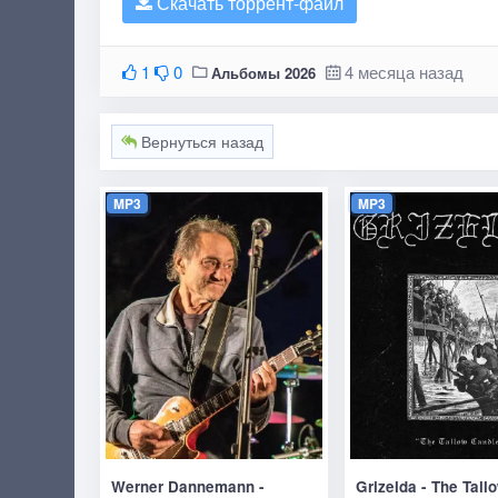
Скачать торрент-файл
1
0
4 месяца назад
Альбомы 2026
Вернуться назад
MP3
MP3
Werner Dannemann -
Grizelda - The Tall