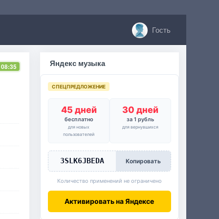
Гость
Яндекс музыка
 08:35
СПЕЦПРЕДЛОЖЕНИЕ
45 дней
30 дней
бесплатно
за 1 рубль
для новых
для вернувшихся
пользователей
3SLK6JBEDA
Копировать
Количество применений не ограничено
Активировать на Яндексе