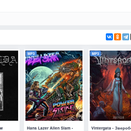
MP3
MP3
ow
Hans Lazer Alien Slam -
Vintergata - Зверо