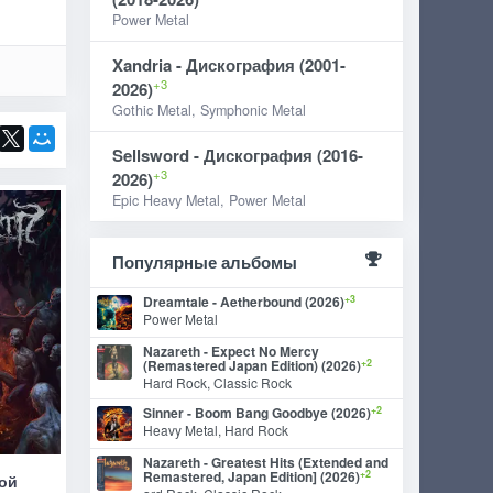
Power Metal
Xandria - Дискография (2001-
+3
2026)
Gothic Metal, Symphonic Metal
Sellsword - Дискография (2016-
+3
2026)
Epic Heavy Metal, Power Metal
Популярные альбомы
+3
Dreamtale - Aetherbound (2026)
Power Metal
Nazareth - Expect No Mercy
+2
(Remastered Japan Edition) (2026)
Hard Rock, Classic Rock
+2
Sinner - Boom Bang Goodbye (2026)
Heavy Metal, Hard Rock
Nazareth - Greatest Hits (Extended and
+2
Remastered, Japan Edition] (2026)
бой