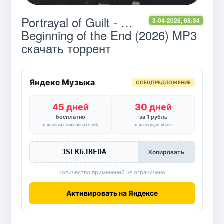
Portrayal of Guilt - …
3-04-2026, 08:34
Beginning of the End (2026) MP3
скачать торрент
Яндекс Музыка
СПЕЦПРЕДЛОЖЕНИЕ
45 дней
30 дней
бесплатно
за 1 рубль
для новых пользователей
для вернувшихся
3SLK6JBEDA
Копировать
Количество применений не ограничено
Активировать на Яндексе