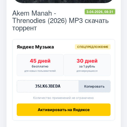
Akem Manah -
3-04-2026, 08:31
Threnodies (2026) MP3 скачать
торрент
Яндекс Музыка
СПЕЦПРЕДЛОЖЕНИЕ
45 дней
30 дней
бесплатно
за 1 рубль
для новых пользователей
для вернувшихся
3SLK6JBEDA
Копировать
Количество применений не ограничено
Активировать на Яндексе