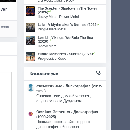
ard Rock, Classic Rock
The Scepter - Shadows In The Tower
ever
+1
(2026)
Heavy Metal, Power Metal
+1
Lalu - A Mythmaker’s Demise (2026)
 Death
Progressive Metal
Lorridi - Vikings, We Rule The Sea
+1
(2026)
Heavy Metal
+1
Future Memories - Sunrise (2026)
Progressive Rock
Комментарии
ежемесячные - Дискография (2012-
2025)
Спасибо тебе добрый человек,
слушаем всем Дурдомом!
Omnium Gatherum - Дискография
(1999-2025)
Ярослав, перекачайте торрент,
дискография обновлена