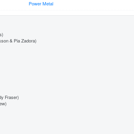
Power Metal
s)
kson & Pia Zadora)
y Fraser)
rew)