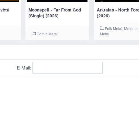
Světů
Moonspell - Far From God
Arktalas - North For
(Single) (2026)
(2026)
Folk Metal, Melodic
Gothic Metal
Metal
E-Mail: