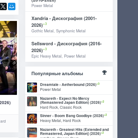
Power Metal
Xandria - Дискография (2001-
+3
2026)
Gothic Metal, Symphonic Metal
Sellsword - Дискография (2016-
+3
2026)
Epic Heavy Metal, Power Metal
Популярные альбомы
+3
Dreamtale - Aetherbound (2026)
Power Metal
Nazareth - Expect No Mercy
+2
(2026)
(Remastered Japan Edition) (2026)
Hard Rock, Classic Rock
+2
Sinner - Boom Bang Goodbye (2026)
Heavy Metal, Hard Rock
Hard
Nazareth - Greatest Hits (Extended and
+2
Remastered, Japan Edition] (2026)