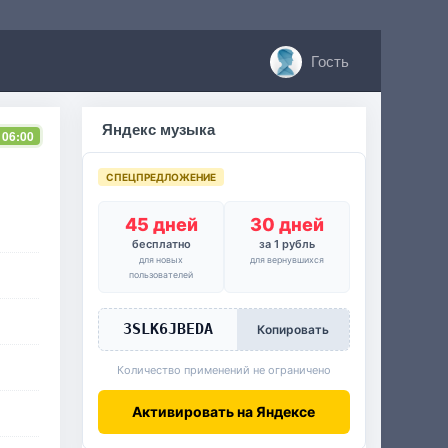
Гость
Яндекс музыка
 06:00
СПЕЦПРЕДЛОЖЕНИЕ
45 дней
30 дней
бесплатно
за 1 рубль
для новых
для вернувшихся
пользователей
3SLK6JBEDA
Копировать
Количество применений не ограничено
Активировать на Яндексе