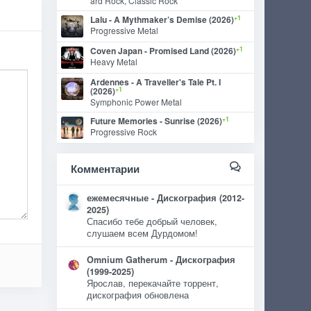
ard Rock, Classic Rock
+1
Lalu - A Mythmaker’s Demise (2026)
Progressive Metal
+1
Coven Japan - Promised Land (2026)
Heavy Metal
Ardennes - A Traveller's Tale Pt. I
+1
(2026)
Symphonic Power Metal
+1
Future Memories - Sunrise (2026)
Progressive Rock
Комментарии
ежемесячные - Дискография (2012-
2025)
Спасибо тебе добрый человек,
слушаем всем Дурдомом!
Omnium Gatherum - Дискография
(1999-2025)
Ярослав, перекачайте торрент,
дискография обновлена