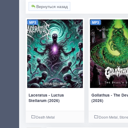
Вернуться назад
MP3
MP3
Laceratus - Luctus
Goliathus - The Dev
Stellarum (2026)
(2026)
Death Metal
Doom Metal, Stone