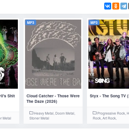
MP3
MP3
il's Shit
Cloud Catcher - Those Were
Styx - The Song TV 
The Daze (2026)
Heavy Metal, Doom Metal,
Progressive Rock, 
r Metal
Stoner Metal
Rock, Art Rock,