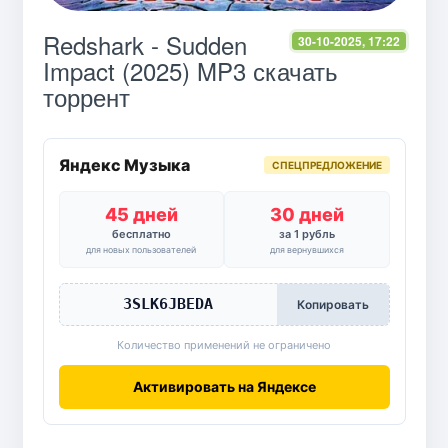
Redshark - Sudden
30-10-2025, 17:22
Impact (2025) MP3 скачать
торрент
Яндекс Музыка
СПЕЦПРЕДЛОЖЕНИЕ
45 дней
30 дней
бесплатно
за 1 рубль
для новых пользователей
для вернувшихся
3SLK6JBEDA
Копировать
Количество применений не ограничено
Активировать на Яндексе