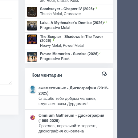
ard Rock, Classic Rock
+1
Soothsayer - Chapter IV (2026)
Thrash Metal, Crossover
+1
Lalu - A Mythmaker’s Demise (2026)
Progressive Metal
The Scepter - Shadows In The Tower
+1
(2026)
Heavy Metal, Power Metal
+1
Future Memories - Sunrise (2026)
Progressive Rock
Комментарии
ежемесячные - Дискография (2012-
2025)
Спасибо тебе добрый человек,
слушаем всем Дурдомом!
Omnium Gatherum - Дискография
(1999-2025)
Ярослав, перекачайте торрент,
дискография обновлена