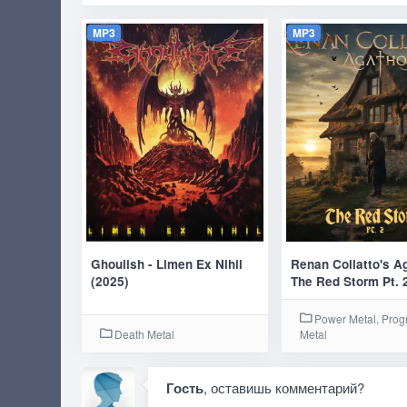
MP3
MP3
Ghoulish - Limen Ex Nihil
Renan Collatto's A
(2025)
The Red Storm Pt. 
Power Metal, Prog
Death Metal
Metal
Гость
, оставишь комментарий?