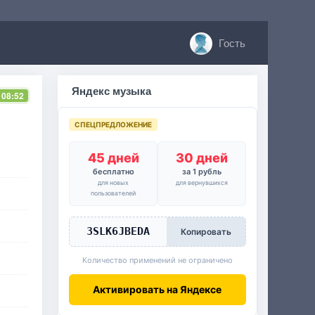
Гость
Яндекс музыка
 08:52
СПЕЦПРЕДЛОЖЕНИЕ
45 дней
30 дней
бесплатно
за 1 рубль
для новых
для вернувшихся
пользователей
3SLK6JBEDA
Копировать
Количество применений не ограничено
Активировать на Яндексе