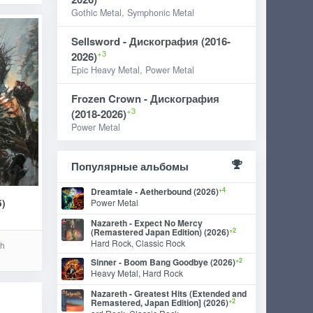
Gothic Metal, Symphonic Metal
Sellsword - Дискография (2016-
+3
2026)
Epic Heavy Metal, Power Metal
Frozen Crown - Дискография
+3
(2018-2026)
Power Metal
Популярные альбомы
+4
Dreamtale - Aetherbound (2026)
5)
Power Metal
Nazareth - Expect No Mercy
+2
(Remastered Japan Edition) (2026)
Hard Rock, Classic Rock
sh
+2
Sinner - Boom Bang Goodbye (2026)
Heavy Metal, Hard Rock
Nazareth - Greatest Hits (Extended and
+2
Remastered, Japan Edition] (2026)