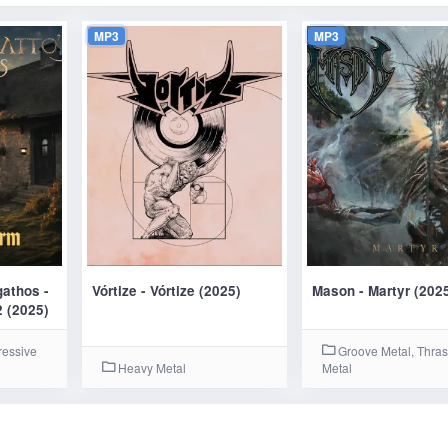
MP3
MP3
gathos -
Vórtize - Vórtize (2025)
Mason - Martyr (202
2 (2025)
ressive
Groove Metal, Thra
Heavy Metal
Metal