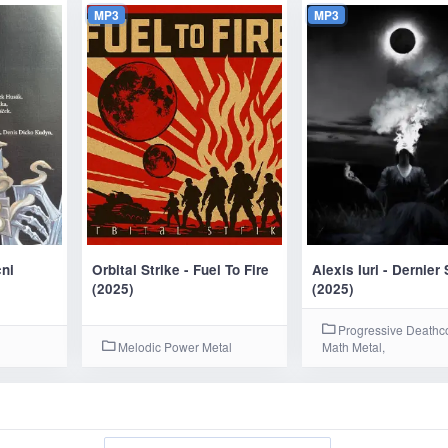
MP3
MP3
ni
Orbital Strike - Fuel To Fire
Alexis Iuri - Dernier 
(2025)
(2025)
Progressive Deathc
Melodic Power Metal
Math Metal,