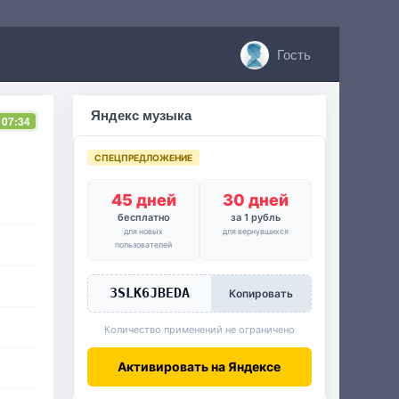
Гость
Яндекс музыка
 07:34
СПЕЦПРЕДЛОЖЕНИЕ
45 дней
30 дней
бесплатно
за 1 рубль
для новых
для вернувшихся
пользователей
3SLK6JBEDA
Копировать
Количество применений не ограничено
Активировать на Яндексе