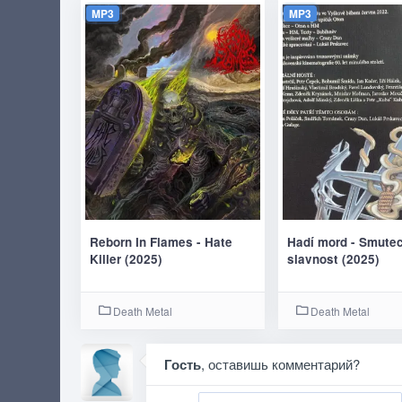
MP3
MP3
Reborn In Flames - Hate
Hadí mord - Smutec
Killer (2025)
slavnost (2025)
Death Metal
Death Metal
Гость
, оставишь комментарий?