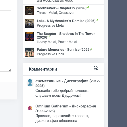
ard Rock, Classic Rock
+1
Soothsayer - Chapter IV (2026)
Thrash Metal, Crossover
+1
Lalu - A Mythmaker’s Demise (2026)
Progressive Metal
The Scepter - Shadows In The Tower
+1
(2026)
Heavy Metal, Power Metal
+1
Future Memories - Sunrise (2026)
Progressive Rock
Комментарии
ежемесячные - Дискография (2012-
2025)
Спасибо тебе добрый человек,
слушаем всем Дурдомом!
Omnium Gatherum - Дискография
(1999-2025)
Ярослав, перекачайте торрент,
дискография обновлена