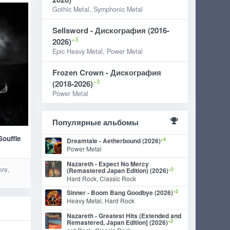
Gothic Metal, Symphonic Metal
Sellsword - Дискография (2016-
+3
2026)
Epic Heavy Metal, Power Metal
Frozen Crown - Дискография
+3
(2018-2026)
Power Metal
Популярные альбомы
Souffle
+4
Dreamtale - Aetherbound (2026)
Power Metal
Nazareth - Expect No Mercy
ore,
+2
(Remastered Japan Edition) (2026)
Hard Rock, Classic Rock
+2
Sinner - Boom Bang Goodbye (2026)
Heavy Metal, Hard Rock
Nazareth - Greatest Hits (Extended and
+2
Remastered, Japan Edition] (2026)