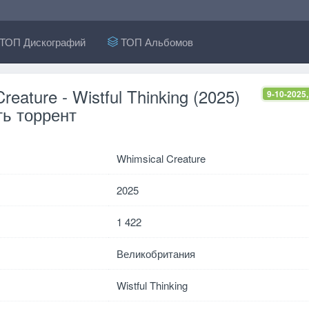
ТОП Дискографий
ТОП Альбомов
reature - Wistful Thinking (2025)
9-10-2025,
ь торрент
Whimsical Creature
2025
1 422
Великобритания
Wistful Thinking