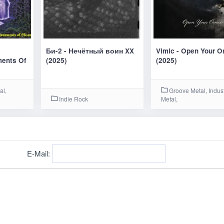
Би-2 - Нечётный воин XX
Vimic - Open Your 
ents Of
(2025)
(2025)
al,
Groove Metal, Indust
Indie Rock
Metal,
E-Mail: