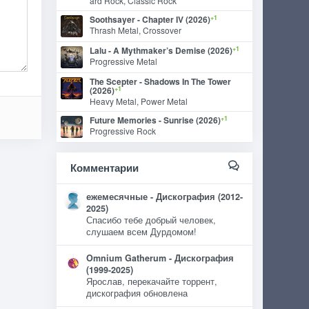
ard Rock, Classic Rock
+1
Soothsayer - Chapter IV (2026)
Thrash Metal, Crossover
+1
Lalu - A Mythmaker’s Demise (2026)
Progressive Metal
The Scepter - Shadows In The Tower
+1
(2026)
Heavy Metal, Power Metal
+1
Future Memories - Sunrise (2026)
Progressive Rock
Комментарии
ежемесячные - Дискография (2012-
2025)
Спасибо тебе добрый человек,
слушаем всем Дурдомом!
Omnium Gatherum - Дискография
(1999-2025)
Ярослав, перекачайте торрент,
дискография обновлена