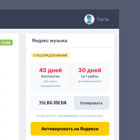
Гость
Яндекс музыка
 14:06
СПЕЦПРЕДЛОЖЕНИЕ
45 дней
30 дней
бесплатно
за 1 рубль
для новых
для вернувшихся
пользователей
3SLK6JBEDA
Копировать
Количество применений не ограничено
Активировать на Яндексе