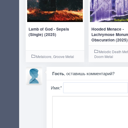
Lamb of God - Sepsis
Hooded Menace -
(Single) (2025)
Lachrymose Monum
Obscuration (2025)
Melodic Death Met
Metalcore, Groove Metal
Doom Metal
Гость
, оставишь комментарий?
Имя:
*