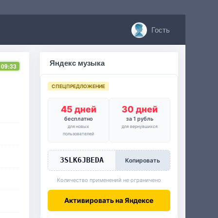
Гость
Яндекс музыка
 09:33
СПЕЦПРЕДЛОЖЕНИЕ
45 дней
30 дней
бесплатно
за 1 рубль
для новых
для вернувшихся
пользователей
3SLK6JBEDA
Копировать
Количество применений не ограничено
Активировать на Яндексе