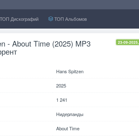
ТОП Дискографий
ТОП Альбомов
en - About Time (2025) MP3
23-09-2025,
ррент
Hans Spitzen
2025
1 241
Нидерланды
About Time