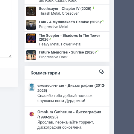
ard Rock, Classic Rock
+1
Soothsayer - Chapter IV (2026)
Thrash Metal, Crossover
+1
Lalu - A Mythmaker’s Demise (2026)
Progressive Metal
The Scepter - Shadows In The Tower
+1
(2026)
Heavy Metal, Power Metal
+1
Future Memories - Sunrise (2026)
Progressive Rock
Комментарии
ежемесячные - Дискография (2012-
2025)
Спасибо тебе добрый человек,
слушаем всем Дурдомом!
Omnium Gatherum - Дискография
(1999-2025)
Ярослав, перекачайте торрент,
дискография обновлена