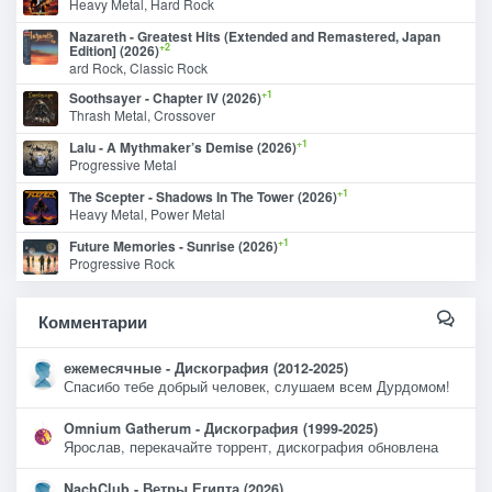
Heavy Metal, Hard Rock
Nazareth - Greatest Hits (Extended and Remastered, Japan
+2
Edition] (2026)
ard Rock, Classic Rock
+1
Soothsayer - Chapter IV (2026)
Thrash Metal, Crossover
+1
Lalu - A Mythmaker’s Demise (2026)
Progressive Metal
+1
The Scepter - Shadows In The Tower (2026)
Heavy Metal, Power Metal
+1
Future Memories - Sunrise (2026)
Progressive Rock
Комментарии
ежемесячные - Дискография (2012-2025)
Спасибо тебе добрый человек, слушаем всем Дурдомом!
Omnium Gatherum - Дискография (1999-2025)
Ярослав, перекачайте торрент, дискография обновлена
NachClub - Ветры Египта (2026)