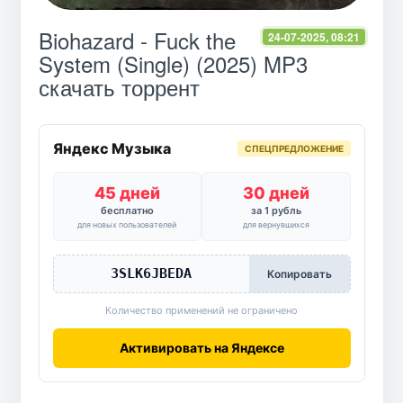
Biohazard - Fuck the
24-07-2025, 08:21
System (Single) (2025) MP3
скачать торрент
Яндекс Музыка
СПЕЦПРЕДЛОЖЕНИЕ
45 дней
30 дней
бесплатно
за 1 рубль
для новых пользователей
для вернувшихся
3SLK6JBEDA
Копировать
Количество применений не ограничено
Активировать на Яндексе