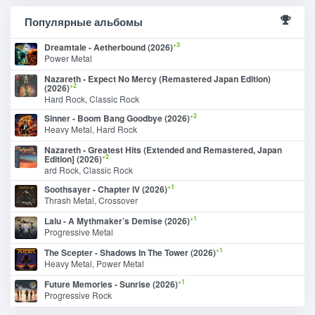
Популярные альбомы
+3
Dreamtale - Aetherbound (2026)
Power Metal
Nazareth - Expect No Mercy (Remastered Japan Edition)
+2
(2026)
Hard Rock, Classic Rock
+2
Sinner - Boom Bang Goodbye (2026)
Heavy Metal, Hard Rock
Nazareth - Greatest Hits (Extended and Remastered, Japan
+2
Edition] (2026)
ard Rock, Classic Rock
+1
Soothsayer - Chapter IV (2026)
Thrash Metal, Crossover
+1
Lalu - A Mythmaker’s Demise (2026)
Progressive Metal
+1
The Scepter - Shadows In The Tower (2026)
Heavy Metal, Power Metal
+1
Future Memories - Sunrise (2026)
Progressive Rock