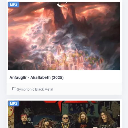
MP3
Anfauglir - Akallabêth (2025)
Symphonic Black Metal
MP3