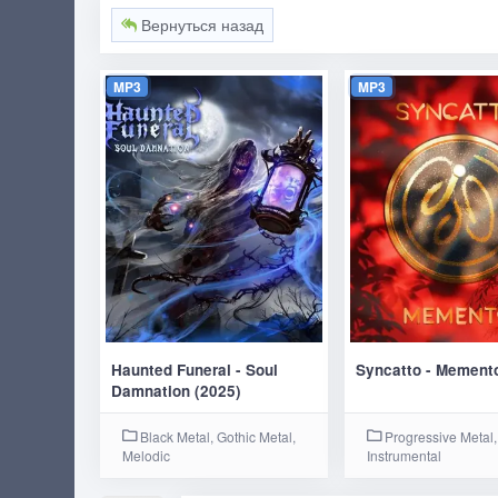
Вернуться назад
MP3
MP3
Haunted Funeral - Soul
Syncatto - Mement
Damnation (2025)
Black Metal, Gothic Metal,
Progressive Metal,
Melodic
Instrumental