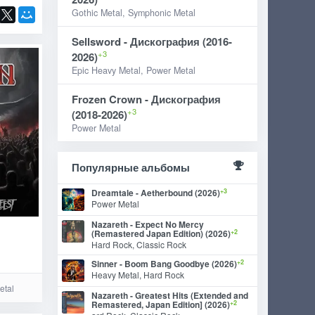
Gothic Metal, Symphonic Metal
Sellsword - Дискография (2016-
+3
2026)
Epic Heavy Metal, Power Metal
Frozen Crown - Дискография
+3
(2018-2026)
Power Metal
Популярные альбомы
+3
Dreamtale - Aetherbound (2026)
Power Metal
Nazareth - Expect No Mercy
+2
(Remastered Japan Edition) (2026)
Hard Rock, Classic Rock
+2
Sinner - Boom Bang Goodbye (2026)
Heavy Metal, Hard Rock
tal
Nazareth - Greatest Hits (Extended and
+2
Remastered, Japan Edition] (2026)