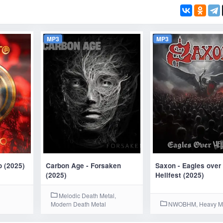
MP3
MP3
o (2025)
Carbon Age - Forsaken
Saxon - Eagles over
(2025)
Hellfest (2025)
Melodic Death Metal,
Modern Death Metal
NWOBHM, Heavy Me