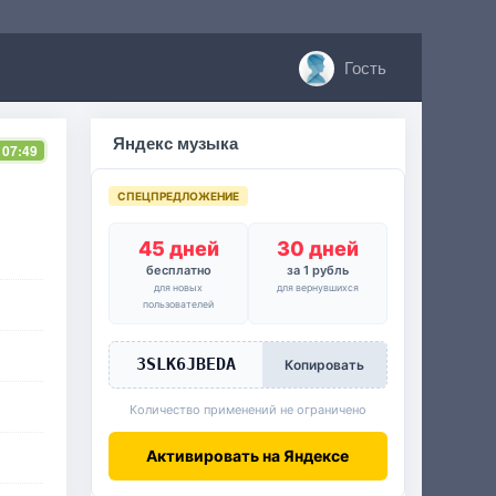
Гость
Яндекс музыка
 07:49
СПЕЦПРЕДЛОЖЕНИЕ
45 дней
30 дней
бесплатно
за 1 рубль
для новых
для вернувшихся
пользователей
3SLK6JBEDA
Копировать
Количество применений не ограничено
Активировать на Яндексе