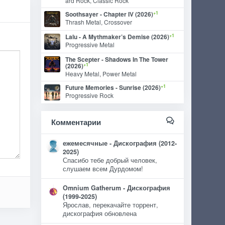
ard Rock, Classic Rock
+1
Soothsayer - Chapter IV (2026)
Thrash Metal, Crossover
+1
Lalu - A Mythmaker’s Demise (2026)
Progressive Metal
The Scepter - Shadows In The Tower
+1
(2026)
Heavy Metal, Power Metal
+1
Future Memories - Sunrise (2026)
Progressive Rock
Комментарии
ежемесячные - Дискография (2012-
2025)
Спасибо тебе добрый человек,
слушаем всем Дурдомом!
Omnium Gatherum - Дискография
(1999-2025)
Ярослав, перекачайте торрент,
дискография обновлена