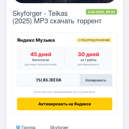
Skyforger - Teikas
2-05-2025, 09:03
(2025) MP3 скачать торрент
Яндекс Музыка
СПЕЦПРЕДЛОЖЕНИЕ
45 дней
30 дней
бесплатно
за 1 рубль
для новых пользователей
для вернувшихся
3SLK6JBEDA
Копировать
Количество применений не ограничено
Активировать на Яндексе
Группа:
Skyforger