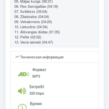
05. Mājas kungs (06:31)
06. Rex Semigalliae (04:18)
07. Svētbirzs (05:04)
08. Zilaiskalns (04:04)
09. Velnakmens (04:20)
10. Lietuvēns (04:34)
11. Alšvangas dūdas (01:35)
12. Pelīte (02:52)
13. Vecie latvieši (04:47)
Техническая информация
Формат
MP3
Битрейт
320 kbps
Время