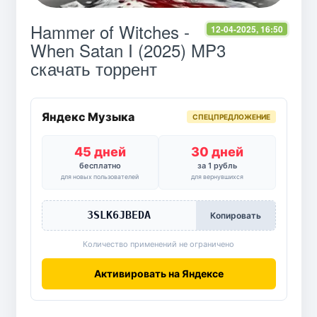
Hammer of Witches -
12-04-2025, 16:50
When Satan I (2025) MP3
скачать торрент
Яндекс Музыка
СПЕЦПРЕДЛОЖЕНИЕ
45 дней
30 дней
бесплатно
за 1 рубль
для новых пользователей
для вернувшихся
3SLK6JBEDA
Копировать
Количество применений не ограничено
Активировать на Яндексе