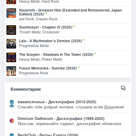
Heavy Metal, Hard Rock
Nazareth - Greatest Hits (Extended and Remastered, Japan
+2
Edition] (2026)
ard Rock, Classic Rock
+1
Soothsayer - Chapter IV (2026)
Thrash Metal, Crossover
+1
Lalu - A Mythmaker’s Demise (2026)
Progressive Metal
+1
The Scepter - Shadows In The Tower (2026)
Heavy Metal, Power Metal
+1
Future Memories - Sunrise (2026)
Progressive Rock
Комментарии
ежемесячные - Дискография (2012-2025)
Спасибо тебе добрый человек, слушаем всем Дурдомом!
Omnium Gatherum - Дискография (1999-2025)
Ярослав, перекачайте торрент, дискография обновлена
NachClub - Ветры Египта (2026)