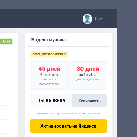
Гость
Яндекс музыка
 16:19
СПЕЦПРЕДЛОЖЕНИЕ
45 дней
30 дней
бесплатно
за 1 рубль
для новых
для вернувшихся
пользователей
3SLK6JBEDA
Копировать
Количество применений не ограничено
Активировать на Яндексе