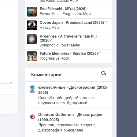
ard Rock, Classic Rock
+1
Edu Falaschi - Mi’raj (2026)
Power Metal, Progressive Metal
+1
Coven Japan - Promised Land (2026)
Heavy Metal
Ardennes - A Traveller's Tale Pt. I
+1
(2026)
Symphonic Power Metal
+1
Future Memories - Sunrise (2026)
Progressive Rock
Комментарии
ежемесячные - Дискография (2012-
2025)
Спасибо тебе добрый человек,
слушаем всем Дурдомом!
Omnium Gatherum - Дискография
(1999-2025)
Ярослав, перекачайте торрент,
дискография обновлена