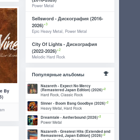
Power Metal
Sellsword - Дискография (2016-
+3
2026)
Epic Heavy Metal, Power Metal
City Of Lights - Дискография
+2
(2022-2026)
Melodic Hard Rock
Популярные альбомы
Nazareth - Expect No Mercy
+2
(Remastered Japan Edition) (2026)
ne By
Hard Rock, Classic Rock
5)
+2
Sinner - Boom Bang Goodbye (2026)
Heavy Metal, Hard Rock
Jam
+2
Dreamtale - Aetherbound (2026)
Power Metal
Nazareth - Greatest Hits (Extended and
+2
Remastered, Japan Edition] (2026)