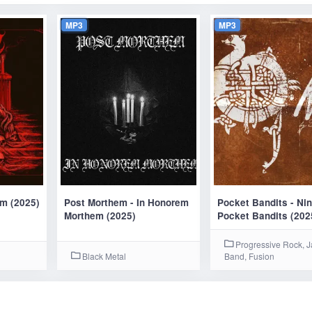
MP3
MP3
um (2025)
Post Morthem - In Honorem
Pocket Bandits - Ni
Morthem (2025)
Pocket Bandits (202
Progressive Rock, 
Black Metal
Band, Fusion