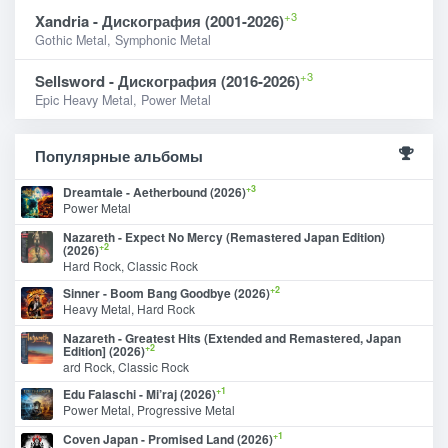
+3
Xandria - Дискография (2001-2026)
Gothic Metal, Symphonic Metal
+3
Sellsword - Дискография (2016-2026)
Epic Heavy Metal, Power Metal
Популярные альбомы
+3
Dreamtale - Aetherbound (2026)
Power Metal
Nazareth - Expect No Mercy (Remastered Japan Edition)
+2
(2026)
Hard Rock, Classic Rock
+2
Sinner - Boom Bang Goodbye (2026)
Heavy Metal, Hard Rock
Nazareth - Greatest Hits (Extended and Remastered, Japan
+2
Edition] (2026)
ard Rock, Classic Rock
+1
Edu Falaschi - Mi’raj (2026)
Power Metal, Progressive Metal
+1
Coven Japan - Promised Land (2026)