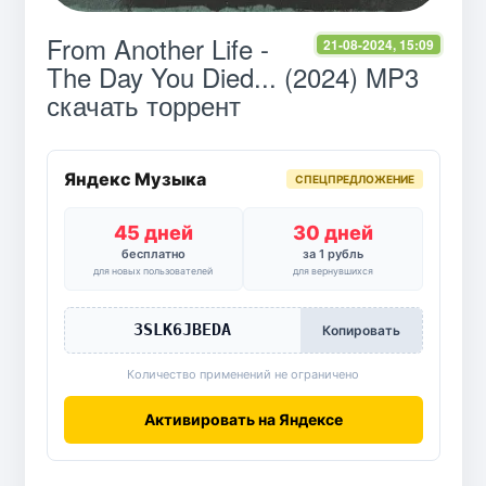
From Another Life -
21-08-2024, 15:09
The Day You Died​.​.​. (2024) MP3
скачать торрент
Яндекс Музыка
СПЕЦПРЕДЛОЖЕНИЕ
45 дней
30 дней
бесплатно
за 1 рубль
для новых пользователей
для вернувшихся
3SLK6JBEDA
Копировать
Количество применений не ограничено
Активировать на Яндексе