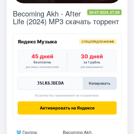
Becoming Akh - After
26-07-2024, 07:29
Life (2024) MP3 скачать торрент
Яндекс Музыка
СПЕЦПРЕДЛОЖЕНИЕ
45 дней
30 дней
бесплатно
за 1 рубль
для новых пользователей
для вернувшихся
3SLK6JBEDA
Копировать
Количество применений не ограничено
Активировать на Яндексе
Группа:
Becoming Akh