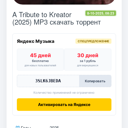
A Tribute to Kreator
8-10-2025, 08:23
(2025) MP3 скачать торрент
Яндекс Музыка
СПЕЦПРЕДЛОЖЕНИЕ
45 дней
30 дней
бесплатно
за 1 рубль
для новых пользователей
для вернувшихся
3SLK6JBEDA
Копировать
Количество применений не ограничено
Активировать на Яндексе
Годы
2025