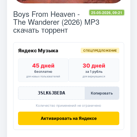
Boys From Heaven -
25-05-2026, 09:21
The Wanderer (2026) MP3
скачать торрент
Яндекс Музыка
СПЕЦПРЕДЛОЖЕНИЕ
45 дней
30 дней
бесплатно
за 1 рубль
для новых пользователей
для вернувшихся
3SLK6JBEDA
Копировать
Количество применений не ограничено
Активировать на Яндексе