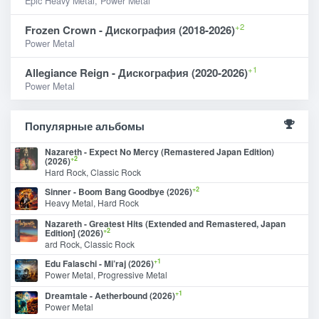
Epic Heavy Metal, Power Metal
+2
Frozen Crown - Дискография (2018-2026)
Power Metal
+1
Allegiance Reign - Дискография (2020-2026)
Power Metal
Популярные альбомы
Nazareth - Expect No Mercy (Remastered Japan Edition)
+2
(2026)
Hard Rock, Classic Rock
+2
Sinner - Boom Bang Goodbye (2026)
Heavy Metal, Hard Rock
Nazareth - Greatest Hits (Extended and Remastered, Japan
+2
Edition] (2026)
ard Rock, Classic Rock
+1
Edu Falaschi - Mi’raj (2026)
Power Metal, Progressive Metal
+1
Dreamtale - Aetherbound (2026)
Power Metal