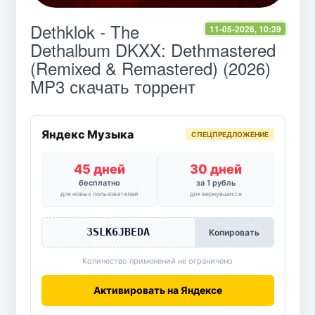
Dethklok - The
11-05-2026, 10:39
Dethalbum DKXX: Dethmastered
(Remixed & Remastered) (2026)
MP3 скачать торрент
Яндекс Музыка
СПЕЦПРЕДЛОЖЕНИЕ
45 дней
30 дней
бесплатно
за 1 рубль
для новых пользователей
для вернувшихся
3SLK6JBEDA
Копировать
Количество применений не ограничено
Активировать на Яндексе