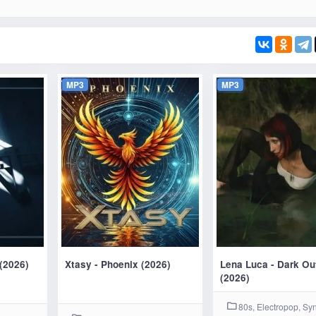
MP3
MP3
 (2026)
Xtasy - Phoenix (2026)
Lena Luca - Dark Ou
(2026)
80s, Electropop, Sy