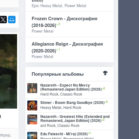
Epic Heavy Metal, Power Metal
Frozen Crown - Дискография
+2
(2018-2026)
Power Metal
Allegiance Reign - Дискография
+1
(2020-2026)
Power Metal
Популярные альбомы
Nazareth - Expect No Mercy
+2
(Remastered Japan Edition) (2026)
Hard Rock, Classic Rock
+2
Sinner - Boom Bang Goodbye (2026)
Heavy Metal, Hard Rock
t
Nazareth - Greatest Hits (Extended and
+2
Remastered, Japan Edition] (2026)
ard Rock, Classic Rock
+1
Edu Falaschi - Mi’raj (2026)
nthpop,
Power Metal, Progressive Metal