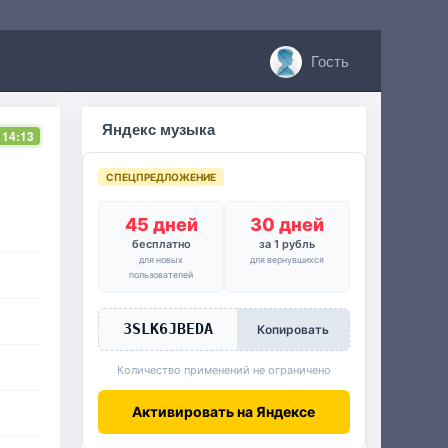
Гость
Яндекс музыка
 14:13
СПЕЦПРЕДЛОЖЕНИЕ
45 дней
30 дней
бесплатно
за 1 рубль
для новых
для вернувшихся
пользователей
3SLK6JBEDA
Копировать
Количество применений не ограничено
Активировать на Яндексе