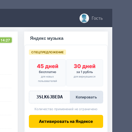
Гость
Яндекс музыка
 14:27
СПЕЦПРЕДЛОЖЕНИЕ
45 дней
30 дней
бесплатно
за 1 рубль
для новых
для вернувшихся
пользователей
3SLK6JBEDA
Копировать
Количество применений не ограничено
Активировать на Яндексе