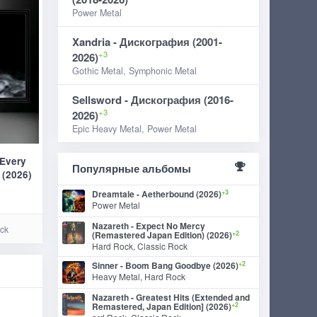
Power Metal
Xandria - Дискография (2001-
+3
2026)
Gothic Metal, Symphonic Metal
Sellsword - Дискография (2016-
+3
2026)
Epic Heavy Metal, Power Metal
 Every
Популярные альбомы
y (2026)
+3
Dreamtale - Aetherbound (2026)
Power Metal
Nazareth - Expect No Mercy
ck
+2
(Remastered Japan Edition) (2026)
Hard Rock, Classic Rock
+2
Sinner - Boom Bang Goodbye (2026)
Heavy Metal, Hard Rock
Nazareth - Greatest Hits (Extended and
+2
Remastered, Japan Edition] (2026)