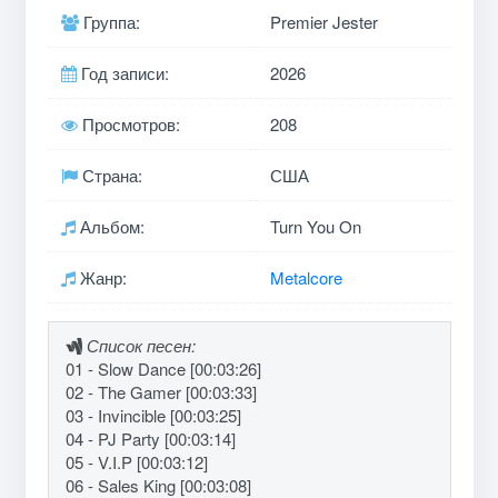
Группа:
Premier Jester
Год записи:
2026
Просмотров:
208
Страна:
США
Альбом:
Turn You On
Жанр:
Metalcore
Список песен:
01 - Slow Dance [00:03:26]
02 - The Gamer [00:03:33]
03 - Invincible [00:03:25]
04 - PJ Party [00:03:14]
05 - V.I.P [00:03:12]
06 - Sales King [00:03:08]