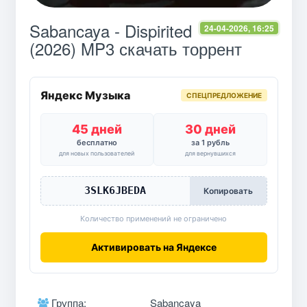
Sabancaya - Dispirited
24-04-2026, 16:25
(2026) MP3 скачать торрент
Яндекс Музыка
СПЕЦПРЕДЛОЖЕНИЕ
45 дней
30 дней
бесплатно
за 1 рубль
для новых пользователей
для вернувшихся
3SLK6JBEDA
Копировать
Количество применений не ограничено
Активировать на Яндексе
Группа:
Sabancaya