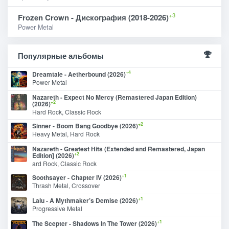
+3
Frozen Crown - Дискография (2018-2026)
Power Metal
Популярные альбомы
+4
Dreamtale - Aetherbound (2026)
Power Metal
Nazareth - Expect No Mercy (Remastered Japan Edition)
+2
(2026)
Hard Rock, Classic Rock
+2
Sinner - Boom Bang Goodbye (2026)
Heavy Metal, Hard Rock
Nazareth - Greatest Hits (Extended and Remastered, Japan
+2
Edition] (2026)
ard Rock, Classic Rock
+1
Soothsayer - Chapter IV (2026)
Thrash Metal, Crossover
+1
Lalu - A Mythmaker’s Demise (2026)
Progressive Metal
+1
The Scepter - Shadows In The Tower (2026)