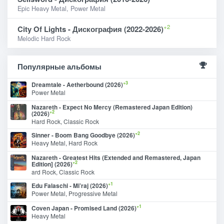
Epic Heavy Metal, Power Metal
+2
City Of Lights - Дискография (2022-2026)
Melodic Hard Rock
Популярные альбомы
+3
Dreamtale - Aetherbound (2026)
Power Metal
Nazareth - Expect No Mercy (Remastered Japan Edition)
+2
(2026)
Hard Rock, Classic Rock
+2
Sinner - Boom Bang Goodbye (2026)
Heavy Metal, Hard Rock
Nazareth - Greatest Hits (Extended and Remastered, Japan
+2
Edition] (2026)
ard Rock, Classic Rock
+1
Edu Falaschi - Mi’raj (2026)
Power Metal, Progressive Metal
+1
Coven Japan - Promised Land (2026)
Heavy Metal