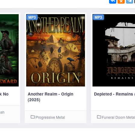
MP3
MP3
sk No
Another Realm - Origin
Depleted - Remains 
(2025)
ash
Progressive Metal
Funeral Doom Meta