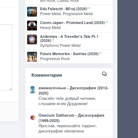
ard Rock, Classic Rock
+1
Edu Falaschi - Mi’raj (2026)
Power Metal, Progressive Metal
+1
Coven Japan - Promised Land (2026)
Heavy Metal
Ardennes - A Traveller's Tale Pt. I
+1
(2026)
Symphonic Power Metal
+1
Future Memories - Sunrise (2026)
Progressive Rock
Комментарии
ежемесячные - Дискография (2012-
2025)
Спасибо тебе добрый человек,
слушаем всем Дурдомом!
Omnium Gatherum - Дискография
(1999-2025)
Ярослав, перекачайте торрент,
дискография обновлена