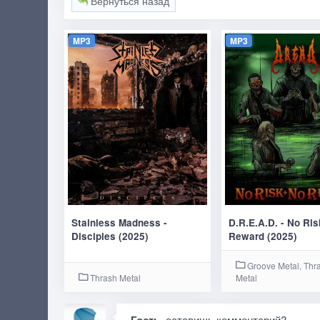
Вернуться назад
MP3
MP3
Stainless Madness -
D.R.E.A.D. - No Ri
Disciples (2025)
Reward (2025)
Groove Metal, Thr
Thrash Metal
Metal
, оставишь комментарий?