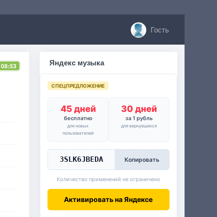
Гость
Яндекс музыка
 08:53
СПЕЦПРЕДЛОЖЕНИЕ
45 дней
30 дней
бесплатно
за 1 рубль
для новых
для вернувшихся
пользователей
3SLK6JBEDA
Копировать
Количество применений не ограничено
Активировать на Яндексе