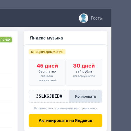
Гость
Яндекс музыка
 07:42
СПЕЦПРЕДЛОЖЕНИЕ
45 дней
30 дней
бесплатно
за 1 рубль
для новых
для вернувшихся
пользователей
3SLK6JBEDA
Копировать
Количество применений не ограничено
Активировать на Яндексе