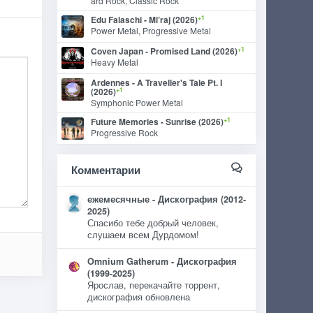
ard Rock, Classic Rock
+1
Edu Falaschi - Mi’raj (2026)
Power Metal, Progressive Metal
+1
Coven Japan - Promised Land (2026)
Heavy Metal
Ardennes - A Traveller's Tale Pt. I
+1
(2026)
Symphonic Power Metal
+1
Future Memories - Sunrise (2026)
Progressive Rock
Комментарии
ежемесячные - Дискография (2012-
2025)
Спасибо тебе добрый человек,
слушаем всем Дурдомом!
Omnium Gatherum - Дискография
(1999-2025)
Ярослав, перекачайте торрент,
дискография обновлена