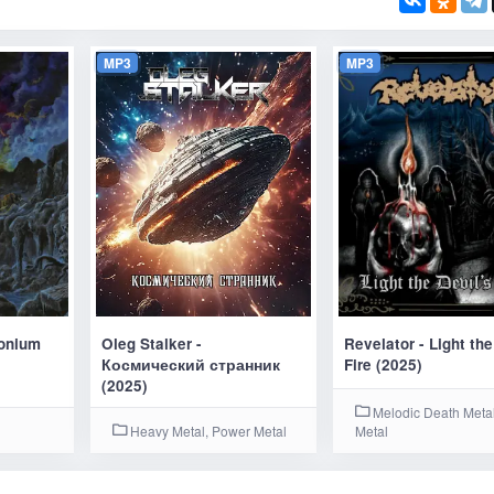
MP3
MP3
onium
Oleg Stalker -
Revelator - Light the
Космический странник
Fire (2025)
(2025)
Melodic Death Metal
Heavy Metal, Power Metal
Metal