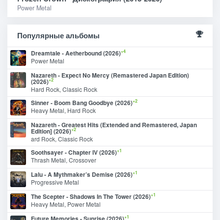
Power Metal
Популярные альбомы
+4
Dreamtale - Aetherbound (2026)
Power Metal
Nazareth - Expect No Mercy (Remastered Japan Edition)
+2
(2026)
Hard Rock, Classic Rock
+2
Sinner - Boom Bang Goodbye (2026)
Heavy Metal, Hard Rock
Nazareth - Greatest Hits (Extended and Remastered, Japan
+2
Edition] (2026)
ard Rock, Classic Rock
+1
Soothsayer - Chapter IV (2026)
Thrash Metal, Crossover
+1
Lalu - A Mythmaker’s Demise (2026)
Progressive Metal
+1
The Scepter - Shadows In The Tower (2026)
Heavy Metal, Power Metal
+1
Future Memories - Sunrise (2026)