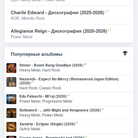
+1
Charlie Edward - Дискография (2025-2026)
AOR, Melodic Rock
+1
Allegiance Reign - Дискография (2020-2026)
Power Metal
Популярные альбомы
+2
Sinner - Boom Bang Goodbye (2026)
Heavy Metal, Hard Rock
Nazareth - Expect No Mercy (Remastered Japan Edition)
+1
(2026)
Hard Rock, Classic Rock
+1
Edu Falaschi - Mi’raj (2026)
Power Metal, Progressive Metal
+1
Sellsword - …with Might and Vengeance (2026)
Heavy Metal, Power Metal
+1
Xandria - Eclipse (Single) (2026)
Gothic Metal
+1
Coven Japan - Promised Land (2026)