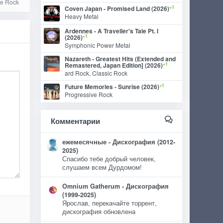
ve Rock
+1
Coven Japan - Promised Land (2026)
Heavy Metal
Ardennes - A Traveller's Tale Pt. I
+1
(2026)
Symphonic Power Metal
Nazareth - Greatest Hits (Extended and
+1
Remastered, Japan Edition] (2026)
ard Rock, Classic Rock
+1
Future Memories - Sunrise (2026)
Progressive Rock
Комментарии
ежемесячные - Дискография (2012-
2025)
Спасибо тебе добрый человек,
слушаем всем Дурдомом!
Omnium Gatherum - Дискография
(1999-2025)
Ярослав, перекачайте торрент,
дискография обновлена