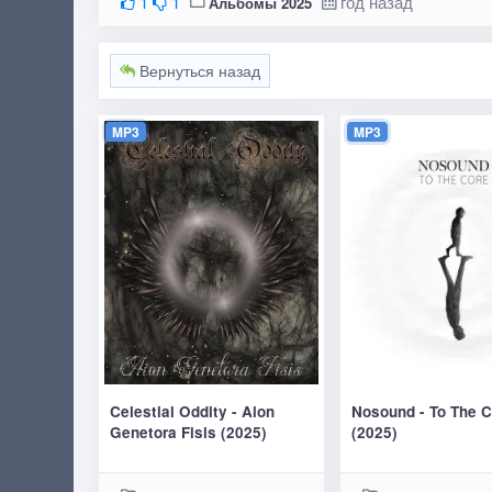
1
1
год назад
Альбомы 2025
Вернуться назад
MP3
MP3
Celestial Oddity - Aion
Nosound - To The C
Genetora Fisis (2025)
(2025)