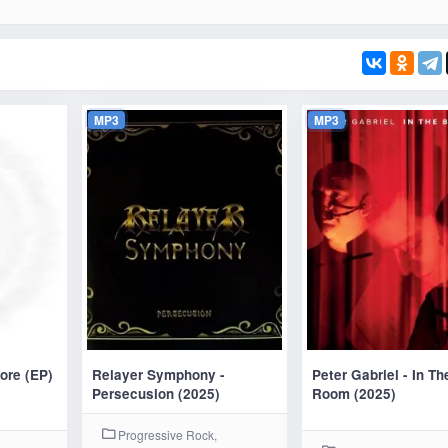
MP3
MP3
ore (EP)
Relayer Symphony -
Peter Gabriel - In Th
Persecusion (2025)
Room (2025)
Progressive Rock,