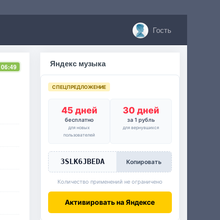
Гость
Яндекс музыка
 06:49
СПЕЦПРЕДЛОЖЕНИЕ
45 дней
30 дней
бесплатно
за 1 рубль
для новых
для вернувшихся
пользователей
3SLK6JBEDA
Копировать
Количество применений не ограничено
Активировать на Яндексе