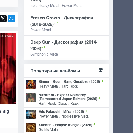
Epic Heavy Metal, Power Metal
Frozen Crown - Дискография
+2
(2018-2026)
Power Metal
Deep Sun - Дискография (2014-
+1
2026)
Symphonic Metal
Популярные альбомы
+2
Sinner - Boom Bang Goodbye (2026)
Heavy Metal, Hard Rock
Nazareth - Expect No Mercy
+1
(Remastered Japan Edition) (2026)
Hard Rock, Classic Rock
e Big
+1
Edu Falaschi - Mi’raj (2026)
Power Metal, Progressive Metal
+1
Xandria - Eclipse (Single) (2026)
Gothic Metal