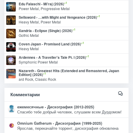
+1
Edu Falaschi - Mi’raj (2026)
Power Metal, Progressive Metal
+1
Sellsword - …with Might and Vengeance (2026)
Heavy Metal, Power Metal
+1
Xandria - Eclipse (Single) (2026)
Gothic Metal
+1
Coven Japan - Promised Land (2026)
Heavy Metal
+1
Ardennes - A Traveller's Tale Pt. I (2026)
Symphonic Power Metal
Nazareth - Greatest Hits (Extended and Remastered, Japan
+1
Edition] (2026)
ard Rock, Classic Rock
Комментарии
ежемесячные - Дискография (2012-2025)
Спасибо тебе добрый человек, слушаем всем Дурдомом!
Omnium Gatherum - Дискография (1999-2025)
Ярослав, перекачайте торрент, дискография обновлена