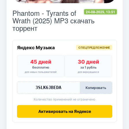
Phantom - Tyrants of
24-08-2025, 13:51
Wrath (2025) MP3 скачать
торрент
Яндекс Музыка
СПЕЦПРЕДЛОЖЕНИЕ
45 дней
30 дней
бесплатно
за 1 рубль
для новых пользователей
для вернувшихся
3SLK6JBEDA
Копировать
Количество применений не ограничено
Активировать на Яндексе