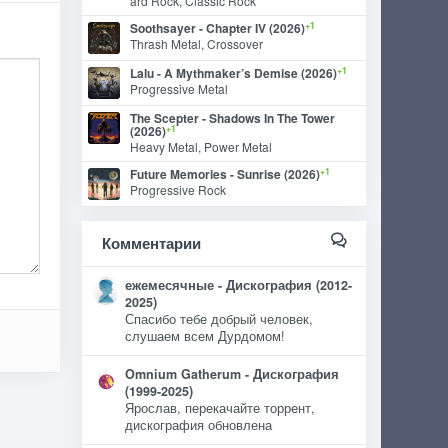
ard Rock, Classic Rock
+1
Soothsayer - Chapter IV (2026)
Thrash Metal, Crossover
+1
Lalu - A Mythmaker’s Demise (2026)
Progressive Metal
The Scepter - Shadows In The Tower
+1
(2026)
Heavy Metal, Power Metal
+1
Future Memories - Sunrise (2026)
Progressive Rock
Комментарии
ежемесячные - Дискография (2012-
2025)
Спасибо тебе добрый человек,
слушаем всем Дурдомом!
Omnium Gatherum - Дискография
(1999-2025)
Ярослав, перекачайте торрент,
дискография обновлена