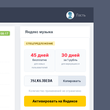
Гость
Яндекс музыка
 08:17
СПЕЦПРЕДЛОЖЕНИЕ
45 дней
30 дней
бесплатно
за 1 рубль
для новых
для вернувшихся
пользователей
3SLK6JBEDA
Копировать
Количество применений не ограничено
Активировать на Яндексе