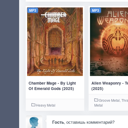
MP3
MP3
Chamber Mage - By Light
Alien Weaponry - T
Of Emerald Gods (2025)
(2025)
Groove Metal, Thr
Heavy Metal
Metal
Гость
, оставишь комментарий?