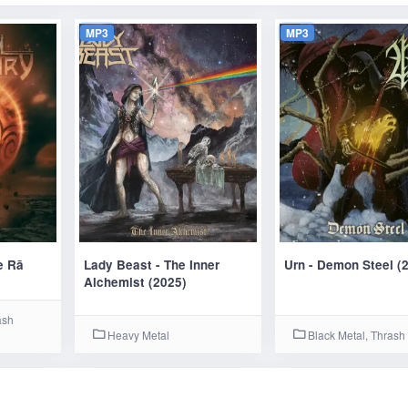
MP3
MP3
e Rā
Lady Beast - The Inner
Urn - Demon Steel (
Alchemist (2025)
ash
Heavy Metal
Black Metal, Thrash