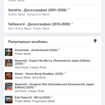
Power Metal
+3
Xandria - Дискография (2001-2026)
Gothic Metal, Symphonic Metal
+3
Sellsword - Дискография (2016-2026)
Epic Heavy Metal, Power Metal
Популярные альбомы
+3
Dreamtale - Aetherbound (2026)
Power Metal
Nazareth - Expect No Mercy (Remastered Japan Edition)
+2
(2026)
Hard Rock, Classic Rock
+2
Sinner - Boom Bang Goodbye (2026)
Heavy Metal, Hard Rock
Nazareth - Greatest Hits (Extended and Remastered, Japan
+2
Edition] (2026)
ard Rock, Classic Rock
+1
Edu Falaschi - Mi’raj (2026)
Power Metal, Progressive Metal