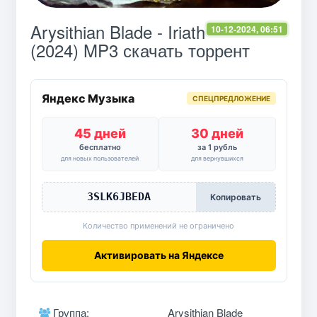
Arysithian Blade - Iriath
10-12-2024, 06:51
(2024) MP3 скачать торрент
Яндекс Музыка
СПЕЦПРЕДЛОЖЕНИЕ
45 дней
30 дней
бесплатно
за 1 рубль
для новых пользователей
для вернувшихся
3SLK6JBEDA
Копировать
Количество применений не ограничено
Активировать на Яндексе
Группа:
Arysithian Blade