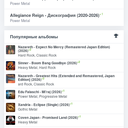
Power Metal
+1
Allegiance Reign - Дискография (2020-2026)
Power Metal
Популярные альбомы
Nazareth - Expect No Mercy (Remastered Japan Edition)
+2
(2026)
Hard Rock, Classic Rock
+2
Sinner - Boom Bang Goodbye (2026)
Heavy Metal, Hard Rock
Nazareth - Greatest Hits (Extended and Remastered, Japan
+2
Edition] (2026)
ard Rock, Classic Rock
+1
Edu Falaschi - Mi’raj (2026)
Power Metal, Progressive Metal
+1
Xandria - Eclipse (Single) (2026)
Gothic Metal
+1
Coven Japan - Promised Land (2026)
Heavy Metal