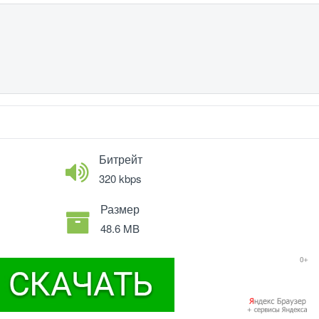
Битрейт
320 kbps
Размер
48.6 MB