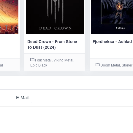
Dead Crown - From Stone
Fjordheksa - Ashlad
To Dust (2024)
Folk Metal, Viking Metal,
al
Epic Black
Doom Metal, Stoner
E-Mail: