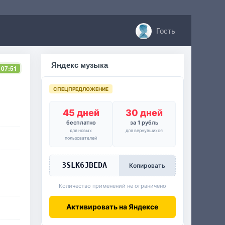
Гость
Яндекс музыка
 07:51
СПЕЦПРЕДЛОЖЕНИЕ
45 дней
30 дней
бесплатно
за 1 рубль
для новых
для вернувшихся
пользователей
3SLK6JBEDA
Копировать
Количество применений не ограничено
Активировать на Яндексе