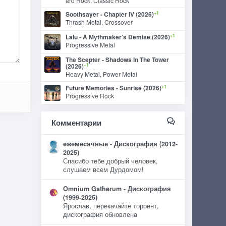
ard Rock, Classic Rock
+1
Soothsayer - Chapter IV (2026)
Thrash Metal, Crossover
+1
Lalu - A Mythmaker’s Demise (2026)
Progressive Metal
The Scepter - Shadows In The Tower
+1
(2026)
Heavy Metal, Power Metal
+1
Future Memories - Sunrise (2026)
Progressive Rock
Комментарии
ежемесячные - Дискография (2012-
2025)
Спасибо тебе добрый человек,
слушаем всем Дурдомом!
Omnium Gatherum - Дискография
(1999-2025)
Ярослав, перекачайте торрент,
дискография обновлена