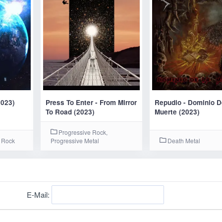
2023)
Press To Enter - From Mirror
Repudio - Dominio D
To Road (2023)
Muerte (2023)
Progressive Rock,
 Rock
Progressive Metal
Death Metal
E-Mail: