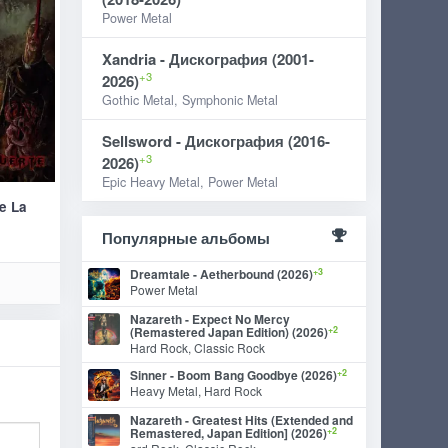
Power Metal
Xandria - Дискография (2001-
+3
2026)
Gothic Metal, Symphonic Metal
Sellsword - Дискография (2016-
+3
2026)
Epic Heavy Metal, Power Metal
e La
Популярные альбомы
+3
Dreamtale - Aetherbound (2026)
Power Metal
Nazareth - Expect No Mercy
+2
(Remastered Japan Edition) (2026)
Hard Rock, Classic Rock
+2
Sinner - Boom Bang Goodbye (2026)
Heavy Metal, Hard Rock
Nazareth - Greatest Hits (Extended and
+2
Remastered, Japan Edition] (2026)