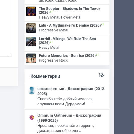
ard Rock, Classic Rock
The Scepter - Shadows In The Tower
+1
(2026)
Heavy Metal, Power Metal
+1
Lalu - A Mythmaker’s Demise (2026)
Progressive Metal
Lorridi - Vikings, We Rule The Sea
+1
(2026)
Heavy Metal
+1
Future Memories - Sunrise (2026)
Progressive Rock
Комментарии
ежемесячные - Дискография (2012-
2025)
Спасибо тебе добрый человек,
слушаем всем Дурдомом!
Omnium Gatherum - Дискография
(1999-2025)
Ярослав, перекачайте торрент,
дискография обновлена