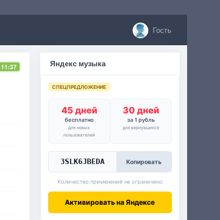
Гость
Яндекс музыка
 11:37
СПЕЦПРЕДЛОЖЕНИЕ
45 дней
30 дней
бесплатно
за 1 рубль
для новых
для вернувшихся
пользователей
3SLK6JBEDA
Копировать
Количество применений не ограничено
Активировать на Яндексе